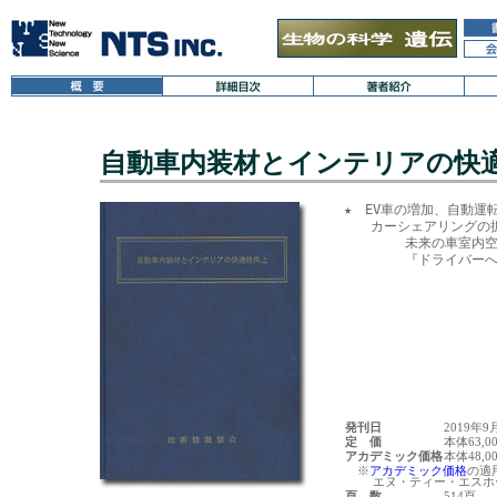
自動車内装材とインテリアの快
★　EV車の増加、自動運
　　カーシェアリングの拡
　　　　 未来の車室内空
　　　　 『ドライバーへ
発刊日
2019年9
定 価
本体63,0
アカデミック価格
本体48,0
※
アカデミック価格
の適
エヌ・ティー・エスホー
頁 数
514頁