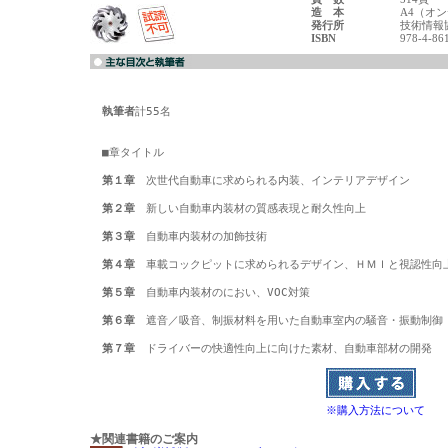
造 本
A4（オ
発行所
技術情報
ISBN
978-4-86
執筆者
計55名

■章タイトル

第１章
　次世代自動車に求められる内装、インテリアデザイン

第２章
　新しい自動車内装材の質感表現と耐久性向上

第３章
　自動車内装材の加飾技術

第４章
　車載コックピットに求められるデザイン、ＨＭＩと視認性向上
第５章
　自動車内装材のにおい、VOC対策

第６章
　遮音／吸音、制振材料を用いた自動車室内の騒音・振動制御

第７章
※購入方法について
★関連書籍のご案内