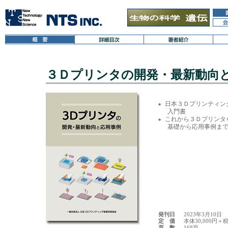
３Ｄプリンタの開発・最新動向
★ 日本３Ｄプリンティン
　 入門書

★ これから３Ｄプリンタ
　 基礎から応用事例まで
発刊日
2023年3月10日
定 価
本体30,000円＋
頁 数
168頁