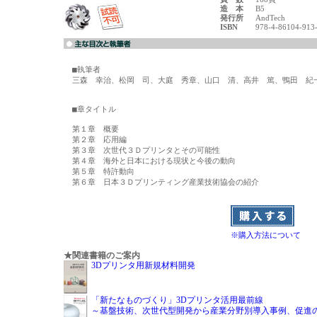
造 本
B5
発行所
AndTech
ISBN
978-4-86104-913
■執筆者　

三森　幸治、松岡　司、大庭　秀章、山口　清、高井　篤、鴨田　紀一
■章タイトル

第１章　概要

第２章　応用編

第３章　次世代３Ｄプリンタとその可能性

第４章　海外と日本における現状と今後の動向

第５章　特許動向

第６章　日本３Ｄプリンティング産業技術協会の紹介 

※購入方法について
★関連書籍のご案内
3Dプリンタ用新規材料開発
「新たなものづくり」3Dプリンタ活用最前線
～基盤技術、次世代型開発から産業分野別導入事例、促進