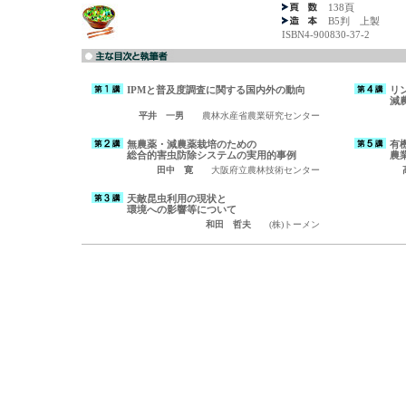
138頁
B5判 上製
ISBN4-900830-37-2
IPMと普及度調査に関する国内外の動向
リ
減
平井 一男
農林水産省農業研究センター
無農薬・減農薬栽培のための
有
総合的害虫防除システムの実用的事例
農
田中 寛
大阪府立農林技術センター
天敵昆虫利用の現状と
環境への影響等について
和田 哲夫
(株)トーメン