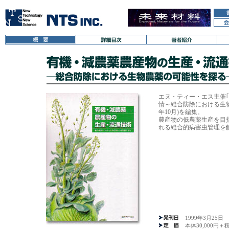
エヌ・ティー・エス主催｢
情～総合防除における生物
年10月)を編集。
農産物の低農薬生産を目
れる総合的病害虫管理を
1999年3月25日
本体30,000円＋