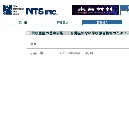
監修
杉谷 巌
（癌研有明病院 頭頸科）