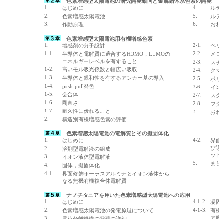
色素増感型太陽電池の研究開発動向と金属錯体系色素の開発
1.
4.
はじめに
ル
2.
5.
色素増感太陽電池
ル
3.
6.
作動原理
お
色素増感型太陽電池用有機増感色素
1.
2-1.
増感剤の分子設計
ペ
1-1.
2-2.
半導体と電解質に適合するHOMO，LUMOの
メ
エネルギーレベルを有すること
2-3.
ス
1-2.
高いモル吸光係数と幅広い吸収
2-4.
ク
1-3.
半導体と親和性を有するアンカー基の導入
2-5.
ポ
1-4.
push-pull発色
2-6.
イ
1-5.
会合体
2-7.
ス
1-6.
剛直さ
2-8.
フ
1-7.
耐久性に優れること
3.
お
2.
構造別有機増感色素の評価
色素増感太陽電池の電解質とその擬固体化
1.
4-2.
はじめに
界
び
2.
溶剤型電解液の組成
ッ
3.
イオン液体型電解液
5.
ま
4.
固体，擬固体化
4-1.
界面修飾ポーラスアルミナとイオン液体から
なる無機有機複合体電解質
ナノチタニアを用いた色素増感型太陽電池への応用
1.
4-1-2.
はじめに
凝
2.
4-1-3.
色素増感太陽電池の発電原理について
有
ア
3.
電荷分離機構の発現の詳細