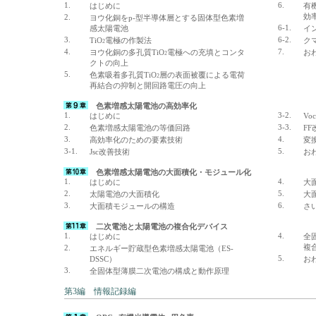
1.
6.
はじめに
有
効
2.
ヨウ化銅をp-型半導体層とする固体型色素増
6-1.
感太陽電池
イ
3.
6-2.
TiO
電極の作製法
ク
2
4.
7.
ヨウ化銅の多孔質
TiO
電極への充填とコンタ
お
2
クトの向上
5.
色素吸着多孔質
TiO
層の表面被覆による電荷
2
再結合の抑制と開回路電圧の向上
色素増感太陽電池の高効率化
1.
3-2.
はじめに
Vo
2.
3-3.
色素増感太陽電池の等価回路
F
3.
4.
高効率化のための要素技術
変
3-1.
5.
Jsc改善技術
お
色素増感太陽電池の大面積化・モジュール化
1.
4.
はじめに
大
2.
5.
太陽電池の大面積化
大
3.
6.
大面積モジュールの構造
さ
二次電池と太陽電池の複合化デバイス
1.
4.
はじめに
全
複
2.
エネルギー貯蔵型色素増感太陽電池（ES-
5.
DSSC）
お
3.
全固体型薄膜二次電池の構成と動作原理
第3編 情報記録編