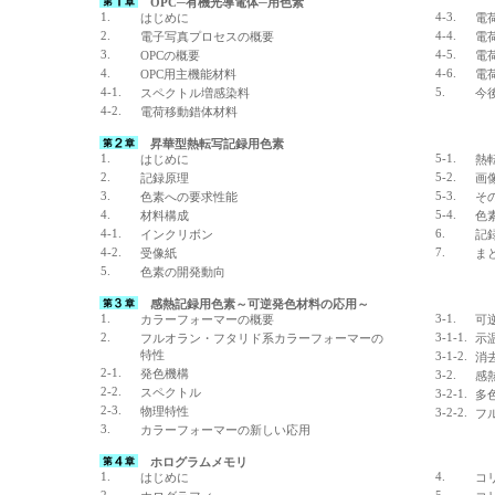
OPC─有機光導電体─用色素
1.
4-3.
はじめに
電
2.
4-4.
電子写真プロセスの概要
電
3.
4-5.
OPCの概要
電
4.
4-6.
OPC用主機能材料
電
4-1.
5.
スペクトル増感染料
今
4-2.
電荷移動錯体材料
昇華型熱転写記録用色素
1.
5-1.
はじめに
熱
2.
5-2.
記録原理
画
3.
5-3.
色素への要求性能
そ
4.
5-4.
材料構成
色
4-1.
6.
インクリボン
記
4-2.
7.
受像紙
ま
5.
色素の開発動向
感熱記録用色素～可逆発色材料の応用～
1.
3-1.
カラーフォーマーの概要
可
2.
3-1-1.
フルオラン・フタリド系カラーフォーマーの
示
特性
3-1-2.
消
2-1.
発色機構
3-2.
感
2-2.
スペクトル
3-2-1.
多
2-3.
物理特性
3-2-2.
フ
3.
カラーフォーマーの新しい応用
ホログラムメモリ
1.
4.
はじめに
コ