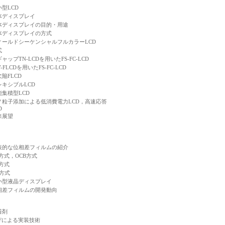
小型LCD
体ディスプレイ
体ディスプレイの目的・用途
体ディスプレイの方式
ィールドシーケンシャルフルカラーLCD
式
ャップTN-LCDを用いたFS-FC-LCD
V-FLCDを用いたFS-FC-LCD
陥FLCD
レキシブルLCD
能集積型LCD
ノ粒子添加による低消費電力LCD，高速応答
D
来展望
表的な位相差フィルムの紹介
N方式，OCB方式
A方式
S方式
小型液晶ディスプレイ
相差フィルムの開発動向
着剤
CFによる実装技術