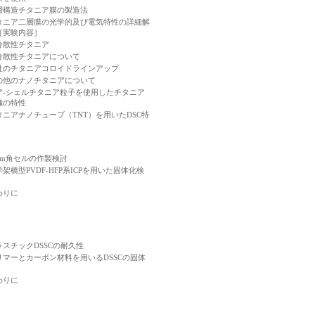
層構造チタニア膜の製造法
タニア二層膜の光学的及び電気特性の詳細解
［実験内容］
分散性チタニア
分散性チタニアについて
社のチタニアコロイドラインアップ
の他のナノチタニアについて
ア-シェルチタニア粒子を使用したチタニア
極の特性
タニアナノチューブ（TNT）を用いたDSC特
0cm角セルの作製検討
架橋型PVDF-HFP系ICPを用いた固体化検
わりに
ラスチックDSSCの耐久性
リマーとカーボン材料を用いるDSSCの固体
わりに