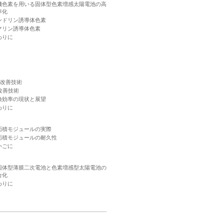
機色素を用いる固体型色素増感太陽電池の高
率化
ンドリン誘導体色素
マリン誘導体色素
わりに
c改善技術
F改善技術
換効率の現状と展望
わりに
面積モジュールの実際
面積モジュールの耐久性
いごに
固体型薄膜二次電池と色素増感型太陽電池の
合化
わりに