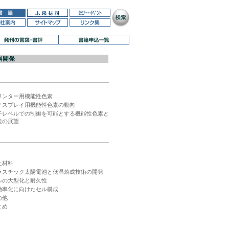
リンター用機能性色素
ィスプレイ用機能性色素の動向
子レベルでの制御を可能とする機能性色素と
後の展望
止材料
ラスチック太陽電池と低温焼成技術の開発
ルの大型化と耐久性
効率化に向けたセル構成
の他
とめ