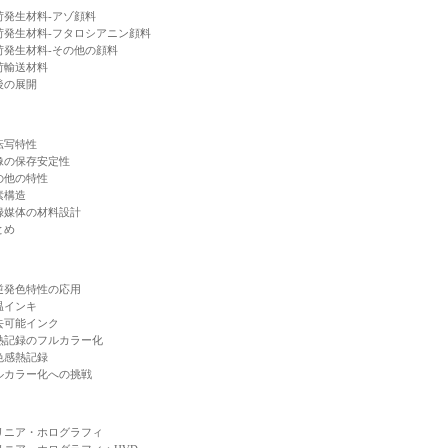
荷発生材料-アゾ顔料
荷発生材料-フタロシアニン顔料
荷発生材料-その他の顔料
荷輸送材料
後の展開
転写特性
像の保存安定性
の他の特性
素構造
録媒体の材料設計
とめ
逆発色特性の応用
温インキ
去可能インク
熱記録のフルカラー化
色感熱記録
ルカラー化への挑戦
リニア・ホログラフィ