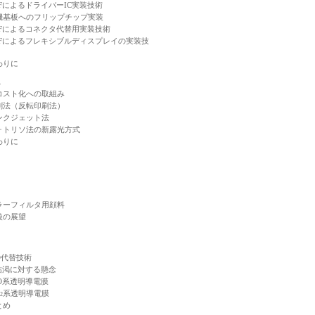
CFによるドライバーIC実装技術
機基板へのフリップチップ実装
CFによるコネクタ代替用実装技術
CFによるフレキシブルディスプレイの実装技
わりに
─
コスト化への取組み
刷法（反転印刷法）
ンクジェット法
ォトリソ法の新露光方式
わりに
ラーフィルタ用顔料
後の展望
O代替技術
n枯渇に対する懸念
nO系透明導電膜
系透明導電膜
2
とめ