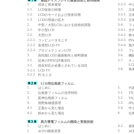
液晶ディスプレイの最新技術と材料開発
1.
3-2-3.
現状と将来展望
中
1-1.
3-3.
LCD技術の特徴
立
1-2.
3-3-1.
LCDのモードおよび技術目標
立
1-3.
3-3-2.
LCDの用途の拡大
立
2.
3-4.
中型／大型LCDにおける技術的課題
フ
2-1.
3-4-1.
中小型LCD
方
2-2.
3-4-2.
大型LCD
狭ギ
2-2-1.
3-4-3.
コンピュータモニタ
PS
2-2-2.
3-4-4.
直視型LCD-TV
無欠
2-2-3.
3-5.
プロジェクションLCD
フ
3.
3-6.
高性能LCDの最新動向と材料開発
機
3-1.
3-7.
従来のFPDの評価項目
ナ
LC
3-2.
現在対応が必要とされている項目
3-8.
将
3-2-1.
LCD-TV
3-2-2.
PCモニタ
LCD用位相差フィルム
1.
5.
はじめに
代
2.
5-1.
位相差フィルムの光学特性
T
3.
5-2.
延伸位相差フィルム
V
4.
5-3.
視野角補償原理
IP
4-1.
5-4.
正面から見た場合
中
4-2.
6.
斜めから見た場合
位
異方導電フィルムの開発と実装技術
1.
4-2.
はじめに
接
2.
5.
ACFの開発背景
A