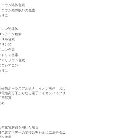
テニウム錯体色素
テニウム錯体以外の色素
わりに
リレン誘導体
ロシアニン色素
チリル色素
マリン類
リエン色素
ンドリン色素
クアリリウム色素
タロシアニン
わりに
面修飾ポーラスアルミナ，イオン液体，およ
導電性高分子からなる電子／イオンハイブリ
ド電解質
とめ
固体化電解質を用いた場合
機色素で世界一の変換効率セルに二層チタニ
膜を使用