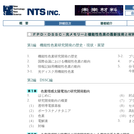
第1編 機能性色素研究開発の歴史・現状・展望
1.
3-2.
機能性色素研究開発の歴史
プ
2.
4.
国際会議における機能性色素の動向
デ
3.
5.
情報記録用機能性色素の動向
分
今
3-1.
光ディスク用機能性色素
第2編 DSSC編
色素増感太陽電池の研究開発動向
1.
はじめに
（6）
封
2.
研究開発動向の概要
（7）
プ
（1）
透明導電膜基板
（8）
セ
（2）
ポーラスナノチタニア
（9）
高
（3）
色素
（10）
そ
3.
（4）
電解液
ま
（5）
対極