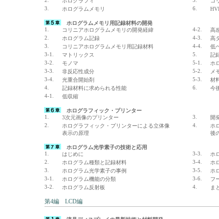
2.
5.
ホログラフィ
コ
3.
6.
ホログラムメモリ
H
ホログラムメモリ用記録材料の開発
1.
4-2.
コリニアホログラムメモリの開発経緯
高
2.
4-3.
ホログラム記録
高
3.
4-4.
コリニアホログラムメモリ用記録材料
低
3-1.
5.
マトリックス
記
3-2.
5-1.
モノマ
ホ
3-3.
5-2.
非反応性成分
メ
3-4.
5-3.
光重合開始剤
材
4.
6.
記録材料に求められる性能
今
4-1.
低収縮
ホログラフィック・プリンター
1.
3.
3次元画像のプリンター
開
2.
4.
ホログラフィック・プリンターによる立体像
ホ
表示の原理
後
ホログラム光学素子の技術と応用
1.
3-3.
はじめに
ホ
2.
3-4.
ホログラム種類と記録材料
ホ
3.
3-5.
ホログラム光学素子の事例
ホ
3-1.
3-6.
ホログラム機能の分類
フ
3-2.
4.
ホログラム反射板
ま
第4編 LCD編