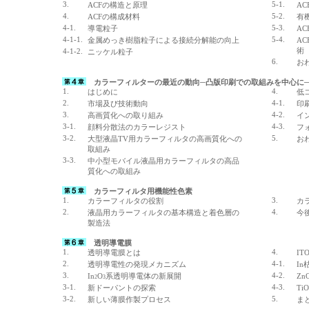
3.
5-1.
ACFの構造と原理
A
4.
5-2.
ACFの構成材料
有
4-1.
5-3.
導電粒子
A
4-1-1.
5-4.
金属めっき樹脂粒子による接続分解能の向上
A
術
4-1-2.
ニッケル粒子
6.
お
カラーフィルターの最近の動向─凸版印刷での取組みを中心に
1.
4.
はじめに
低
2.
4-1.
市場及び技術動向
印
3.
4-2.
高画質化への取り組み
イ
3-1.
4-3.
顔料分散法のカラーレジスト
フ
3-2.
5.
大型液晶TV用カラーフィルタの高画質化への
お
取組み
3-3.
中小型モバイル液晶用カラーフィルタの高品
質化への取組み
カラーフィルタ用機能性色素
1.
3.
カラーフィルタの役割
カ
2.
4.
液晶用カラーフィルタの基本構造と着色層の
今
製造法
透明導電膜
1.
4.
透明導電膜とは
IT
2.
4-1.
透明導電性の発現メカニズム
I
3.
4-2.
In
O
系透明導電体の新展開
Z
2
3
3-1.
4-3.
新ドーパントの探索
TiO
3-2.
5.
新しい薄膜作製プロセス
ま