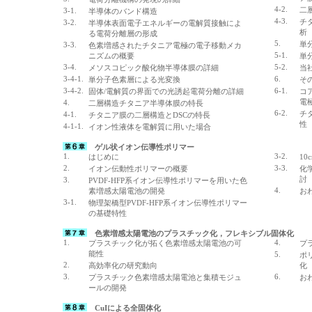
4-2.
二
3-1.
半導体のバンド構造
4-3.
チ
3-2.
半導体表面電子エネルギーの電解質接触によ
析
る電荷分離層の形成
5.
単
3-3.
色素増感されたチタニア電極の電子移動メカ
5-1.
ニズムの概要
単
3-4.
5-2.
メソスコピック酸化物半導体膜の詳細
当
3-4-1.
6.
単分子色素層による光変換
そ
3-4-2.
6-1.
固体/電解質の界面での光誘起電荷分離の詳細
コ
電
4.
二層構造チタニア半導体膜の特長
6-2.
チ
4-1.
チタニア膜の二層構造とDSCの特長
性
4-1-1.
イオン性液体を電解質に用いた場合
ゲル状イオン伝導性ポリマー
1.
3-2.
はじめに
1
2.
3-3.
イオン伝動性ポリマーの概要
化学
討
3.
PVDF-HFP系イオン伝導性ポリマーを用いた色
4.
素増感太陽電池の開発
お
3-1.
物理架橋型PVDF-HFP系イオン伝導性ポリマー
の基礎特性
色素増感太陽電池のプラスチック化，フレキシブル固体化
1.
4.
プラスチック化が拓く色素増感太陽電池の可
プ
能性
5.
ポ
2.
高効率化の研究動向
化
3.
6.
プラスチック色素増感太陽電池と集積モジュ
お
ールの開発
CuIによる全固体化