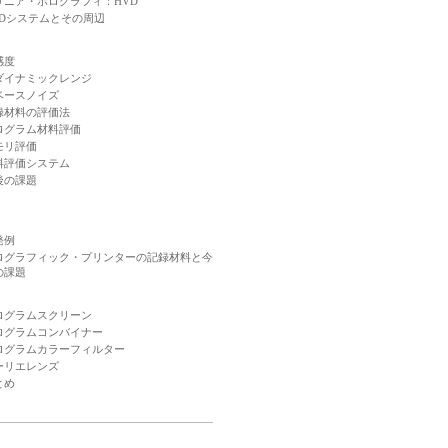
リニア・ホログラフィ：HVD
VDシステムとその周辺
感度
ダイナミックレンジ
ベースノイズ
録材料の評価法
ログラム材料評価
モリ評価
料評価システム
後の課題
発例
ログラフィック・プリンターの記録材料と今
の課題
ログラムスクリーン
ログラムコンバイナー
ログラムカラーフィルター
ーリエレンズ
とめ