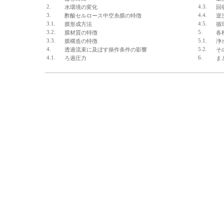
2.
4.3.
水環境の変化
回
3.
4.4.
酢酸セルロース中空糸膜の特徴
逆
3.1.
4.5.
膜形成方法
循
3.2.
5.
膜材質の特徴
各
3.3.
5.1.
膜構造の特徴
浄
4.
5.2.
透過流束に及ぼす操作条件の影響
そ
4.1.
6.
ろ過圧力
ま