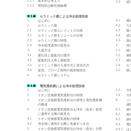
2.2.1.
基本的な考え方
3.2.
経
2.2.2.
理想的な酸化接触層
セラミック膜による浄水処理技術
1.
4.1.
はじめに
構
2.
4.2.
セラミック膜
ろ
2.1.
4.3.
セラミック膜エレメントの仕様
膜
2.2.
4.4.
セラミック膜モジュールの仕様
逆
2.3.
4.5.
セラミック膜の特徴
薬
2.4.
5.
浄水処理適用の留意点
現
3.
5.1.
ろ過方法
納
3.1.
5.2.
膜孔径と凝集法の選択
稼
3.2.
5.3.
凝集剤注入率と膜処理
維
3.3.
5.4.
セラミック膜のろ過方式と逆洗方式
セ
3.4.
5.5.
逆洗、ブロー工程時の固形物排出
納
4.
セラミック膜システム
電気透析膜による浄水処理技術
1.
5.3.
はじめに
大
2.
5.4.
イオン交換膜電気透析法の特徴
大
3.
6.
イオン交換膜電気透析法の原理と電気透析槽
イ
の構成
減
4.
6.1.
イオン交換膜電気透析法を浄水（造水）処理
南
に適用する際の留意点
6.2.
南
4.1.
イオン交換膜電気透析の特徴
6.3.
静
4.2.
浄水用に適用する際に考慮すべき点
6.4.
電
5.
イオン交換膜電気透析法の浄水（造水）分野
6.4.1.
は