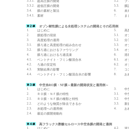
3.3.1.
5.2.
超高圧膜の開発
フ
3.3.2.
5.3.
超低圧膜の開発
膜
3.4.
6.
膜の素材と製法
未
3.4.1.
7.
素材
ま
オゾン耐性膜による水処理システムの開発とその応用例
1.
5.
はじめに
高
2.
5.1.
膜処理の現状
オ
3.
5.2.
高度処理の適用
分
3.1.
5.3.
膜ろ過と高度処理の組み合わせ
オ
3.2.
5.4.
膜ろ過におけるファウリング
オ
4.
6.
膜ろ過におけるろ過流束
溶
4.1.
6.1.
ベントナイト・フミン酸混合水
オ
4.2.
6.2.
ろ過の安定性
オ
4.3.
7.
実験結果の影響
コ
4.4.
8.
ベントナイト・フミン酸混合水の影響
お
中空糸RO膜・NF膜～最新の開発状況と適用例～
1.
3.
はじめに
中
2.
3.1.
ＲＯ膜・ＮＦ膜の特性
中
2.1.
3.2.
ＲＯ膜・ＮＦ膜の種類と特性
中
2.2.
3.3.
どのような物質が除去できるか
新
2.3.
4.
水処理への適用例
お
2.4.
最近の膜開発動向
高フラックス酢酸セルロース中空糸膜の開発と適例
1.
4.2.
はじめに
逆