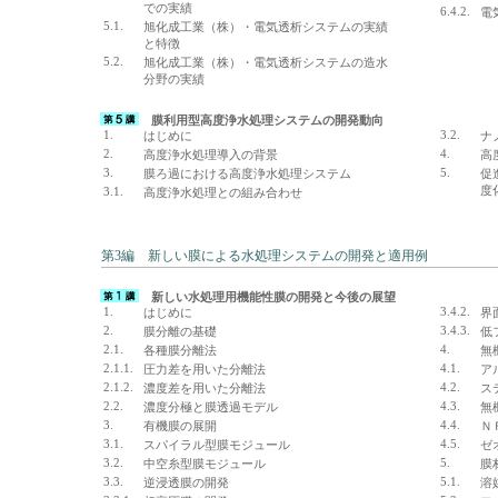
での実績
6.4.2.
電
5.1.
旭化成工業（株）・電気透析システムの実績
と特徴
5.2.
旭化成工業（株）・電気透析システムの造水
分野の実績
膜利用型高度浄水処理システムの開発動向
1.
3.2.
はじめに
ナ
2.
4.
高度浄水処理導入の背景
高
3.
5.
膜ろ過における高度浄水処理システム
促
度
3.1.
高度浄水処理との組み合わせ
第3編 新しい膜による水処理システムの開発と適用例
新しい水処理用機能性膜の開発と今後の展望
1.
3.4.2.
はじめに
界
2.
3.4.3.
膜分離の基礎
低
2.1.
4.
各種膜分離法
無
2.1.1.
4.1.
圧力差を用いた分離法
ア
2.1.2.
4.2.
濃度差を用いた分離法
ス
2.2.
4.3.
濃度分極と膜透過モデル
無
3.
4.4.
有機膜の展開
Ｎ
3.1.
4.5.
スパイラル型膜モジュール
ゼ
3.2.
5.
中空糸型膜モジュール
膜
3.3.
5.1.
逆浸透膜の開発
溶