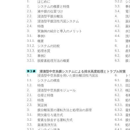
1.
3.2.2.
はじめに
シ
2.
3.3.
システムの概要と特徴
事
2.1.
3.4.
液中膜の位置づけ
電
2.2.
4.
浸漬型平膜分離法
洗
2.3.
4.1.
浸漬型平膜活性汚泥システム
薬
2.4.
4.2.
特徴
薬
3.
4.3.
実施例の紹介と導入のメリット
水
3.1.
4.4.
事例1
洗
3.1.1.
5.
概要
運
3.1.2.
6.
システムの比較
ま
3.1.3.
6.1.
処理水質
産
3.2.
6.2.
事例2
処
3.2.1.
6.3.
脱窒素処理方法の概要
膜
浸漬型中空糸膜システムによる排水高度処理とトラブル対策
1.
6.
浸漬型中空糸膜を用いた膜分離活性汚泥法
ト
1.1.
6.1.
システムの構造
膜
1.2.
6.1.1.
特徴
目
2.
6.1.2.
浸漬型中空糸膜モジュール
検
2.1.
6.2.
仕様と特徴
有
2.2.
6.3.
特徴
処
2.3.
6.3.1.
実証例
前
3.
6.3.2.
膜分離装置の運転方法と処理法の原理
凝
3.1.
6.3.3.
間欠吸引ろ過方式
凝
3.2.
6.3.4.
窒素を除去する運転方式
膜
3.3.
6.4.
薬液洗浄方法
処
3.3.1.
6.4.1.
インライン洗浄
前