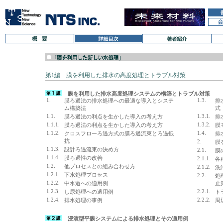
第1編 膜を利用した排水の高度処理とトラブル対策
膜を利用した排水高度処理システムの構築とトラブル対策
1.
1.3.
膜ろ過法の排水処理への最適な導入とシステ
排
ム構築法
式
1.1.
1.3.1.
膜ろ過法の利点を生かした導入の考え方
排
1.1.1.
1.3.2.
膜ろ過法の利点を生かした導入の考え方
膜
1.1.2.
1.4.
クロスフローろ過方式の膜ろ過流束とろ過抵
排
抗
2.
膜
1.1.3.
設計ろ過流束の決め方
2.1.
膜
1.1.4.
膜ろ過性の改善
2.1.1.
各
1.2.
他プロセスとの組み合わせ方
2.1.2.
洗
1.2.1.
下水処理プロセス
2.2.
処
1.2.2.
中水道への適用例
止
1.2.3.
2.2.1.
し尿処理への適用例
ト
1.2.4.
2.2.2.
排水処理の事例
周
浸漬型平膜システムによる排水処理とその適用例