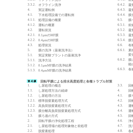
3.3.2.
6.4.2.
オフライン洗浄
凝
4.
6.4.3.
実証運転例
凝
4.1.
6.4.4.
下水処理設備での運転例
膜
4.1.1.
6.5.
処理設備の概要
膜
4.1.2.
6.5.1.
運転の概要
前
4.2.
6.5.2.
運転状況
凝
4.2.1.
6.5.3.
0.1μmのMF膜
凝
4.2.2.
6.5.4.
0.4μmのMF膜
膜
4.3.
6.6.
処理状況
有
5.
6.6.1.
膜の洗浄（薬液洗浄法）
累
変
5.1.
実証実験プラントの薬液洗浄
6.6.2.
膜
5.1.1.
洗浄方法
能
5.1.2.
0.1μmMF膜の洗浄結果
6.6.3.
各
5.1.3.
0.4μmMF膜の洗浄結果
回転平膜による排水高度処理と各種トラブル対策
1.
3.3.
し尿処理の概念
回
1.1.
4.
し尿処理方法の経緯
回
1.2.
4.1.
し尿処理の方法
膜
1.2.1.
4.2.
標準脱窒素処理方式
回
1.2.2.
4.3.
高負荷脱窒素処理方式
運
1.2.3.
4.4.
膜分離高負荷脱窒素処理方式
運
1.3.
4.5.
膜ろ過の方式
回
2.
4.6.
回転平膜の浄化処理工程
浄
2.1.
4.7.
し尿処理場の処理対象物と前処理
洗
2.2.
4.8.
脱窒素処理
各