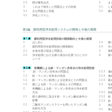
2.3.
5.
間欠曝気法式
ま
3.
5.1.
これまで発生した問題点とその対処
し
3.1.
5.2.
主な問題点と対処
膜
3.2.
浄化システム
第2編 膜利用型浄水処理システムの開発と今後の展開
膜利用型浄水処理技術の開発動向と今後の展望
1.
2.3.
はじめに
膜
2.
2.4.
膜利用型浄水処理技術の開発動向
Ｍ
2.1.
3.
水道水質の現況と問題点
膜
2.2.
4.
浄水処理における膜ろ過法の位置づけとその
膜
ニーズ
有機膜による鉄・マンガン含有水の浄水処理技術
1.
2.2.3.
.鉄・マンガン含有水の問題点
連
1.1.
2.2.4.
鉄・マンガン含有水の現況
連
1.2.
2.2.5.
鉄・マンガン処理による従来法とその問題点
最
1.3.
2.3.
膜による鉄・マンガン除去とその問題点
塩
特
2.
有機酸による鉄・マンガン含有水の浄水処理
2.3.1.
方法
前
2.1.
2.3.2.
膜ろ過特性に及ぼす鉄・マンガン酸化条件の
鉄
影響
2.3.3.
鉄
2.2.
二酸化マンガンスラリーを用いたマンガン酸
3.
実
化析出方法
3.1.
実