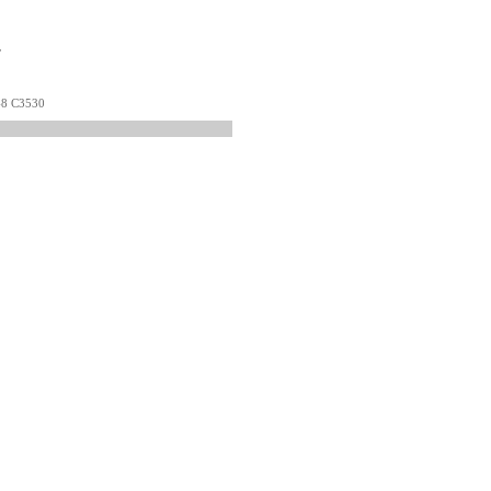
税
-8 C3530