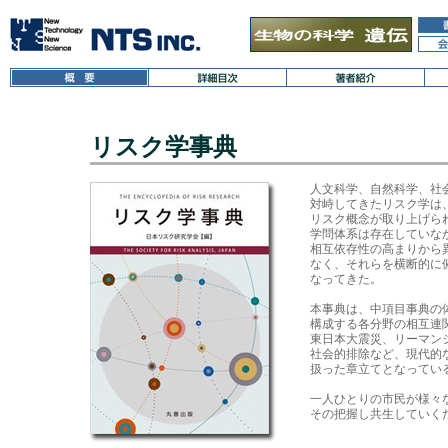
リスク学事典
人文科学、自然科学、社
対峙してきたリスク学は
リスク概念が取り上げら
学問体系は存在していな
相互依存性の高まりから
なく、それらを横断的に
なってきた。

本事典は、中項目事典の
構成する各分野の相互連
東日本大震災、リーマン
社会的排除など、現代的
扱った章立てとなっている
一人ひとりの市民が様々
その把握し共生していくた