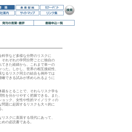
会科学など多様な分野のリスクに

、それぞれの学問分野ごとに独自の

れてきた経緯から、これまで単一の

かった。しかし、世界の相互接続性、

異なるリスク同士の結合も例外では

俯瞰できる試みが求められるように

体裁をとることで、それらリスク学を

関性を分かりやすく把握できる。また、

ショック、女性や性的マイノリティの

な問題に起因するリスクも大々的に

。

なリスクに直面する現代にあって、

めの必読書である。
