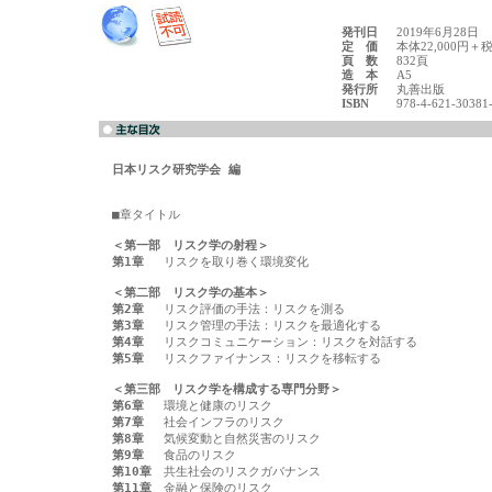
発刊日
2019年6月28日
定 価
本体22,000円＋
頁 数
832頁
造 本
A5
発行所
丸善出版
ISBN
978-4-621-30381
日本リスク研究学会 編
■章タイトル

＜第一部　リスク学の射程＞
第1章
　 リスクを取り巻く環境変化

＜第二部　リスク学の基本＞
第2章
第3章
第4章
第5章
　 リスクファイナンス：リスクを移転する

＜第三部　リスク学を構成する専門分野＞
第6章
第7章
第8章
第9章
第10章
第11章
　金融と保険のリスク
