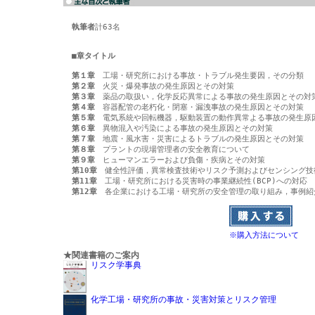
執筆者
計63名

■章タイトル
第１章
第２章
第３章
第４章
第５章
第６章
第７章
第８章
第９章
第10章
第11章
第12章
※購入方法について
★関連書籍のご案内
リスク学事典
化学工場・研究所の事故・災害対策とリスク管理