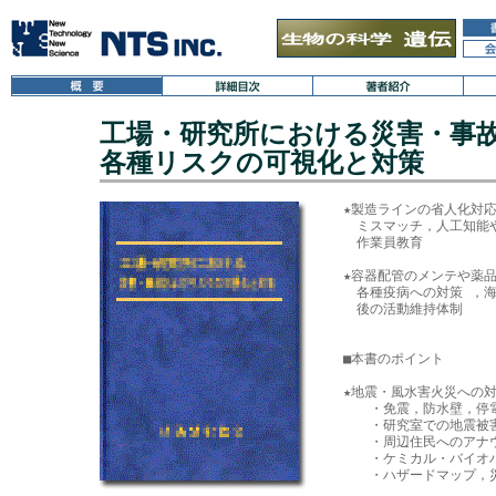
工場・研究所における災害・事
各種リスクの可視化と対策
★製造ラインの省人化対応
　ミスマッチ，人工知能
　作業員教育

★容器配管のメンテや薬品
　各種疫病への対策 ，海
　後の活動維持体制

■本書のポイント

★地震・風水害火災への対
　　・免震，防水壁，停電
　　・研究室での地震被害
　　・周辺住民へのアナウ
　　・ケミカル・バイオハ
　　・ハザードマップ，災