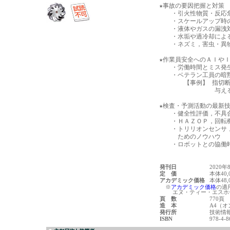
★事故の要因把握と対策

　　・引火性物質・反応危
　　・スケールアップ時の
　　・液体やガスの漏洩対
　　・水垢や過冷却による
　　・ネズミ，害虫・異物
★作業員安全へのＡＩやＩ
　　・労働時間とミス発生
　　・ベテラン工員の暗黙
　　　　【事例】 指切断
　　　　　　　　　与え
★検査・予測活動の最新技
　　・健全性評価，不具合
　　・ＨＡＺＯＰ，回転機
　　・トリリオンセンサ
　　　ためのノウハウ

　　・ロボットとの協働時
発刊日
2020年
定 価
本体40,
アカデミック価格
本体48,
※
アカデミック価格
の適
エヌ・ティー・エスホー
頁 数
770頁
造 本
A4（
発行所
技術情
ISBN
978-4-8