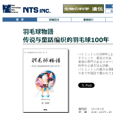
バトミントンの100年に
テクニック、最近の大会 
著者の専門であるスポー
科学や上達方法も詳解。

バトミントンの魅力を満載
※全て中国語で書かれてお
発刊日
2021年3月
定 価
本体1,400円＋税