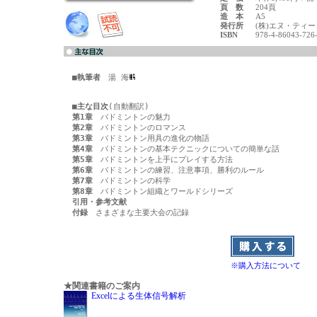
頁 数
204頁
造 本
A5
発行所
(株)エヌ・ティ
ISBN
978-4-86043-726
■執筆者
　湯 海
■主な目次
第1章
第2章
第3章
第4章
第5章
第6章
第7章
第8章
引用・参考文献
付録
　さまざまな主要大会の記録

※購入方法について
★関連書籍のご案内
Excelによる生体信号解析