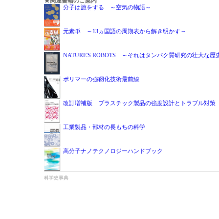
★関連書籍のご案内
分子は旅をする ～空気の物語～
元素単 ～13ヵ国語の周期表から解き明かす～
NATURE'S ROBOTS ～それはタンパク質研究の壮大な歴
ポリマーの強靱化技術最前線
改訂増補版 プラスチック製品の強度設計とトラブル対策
工業製品・部材の長もちの科学
高分子ナノテクノロジーハンドブック
科学史事典