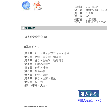
発刊日
2021年5月
定 価
本体22,000円＋
頁 数
758頁
造 本
A5
発行所
丸善出版
ISBN
978-4-621-30606
日本科学史学会 編
■章タイトル
第１章
第２章
第３章
第４章
第５章
第６章
第７章
第８章
第９章
索引（事項・人名）
※購入方法について