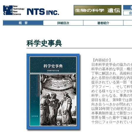
科学史事典
【内容紹介】

日本科学史学会の協力の
科学の基本的な学説・概
丁寧に解説され、高校科
あたる部分の発展的な内
提示されている第一部「
グラフィー」、そして科
めぐる様々なトピックが
科学」からなる。事典の刊
節目を迎え、第9章では原
向き合うべきかが問われ
以降10年間での研究不正
本事典制作途上で新型コ
世界を襲った最中で編ま
十分にフォローされている