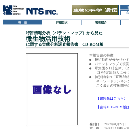
特許情報分析（パテントマップ）から見た
微生物活用技術
に関する実態分析調査報告書 CD-ROM版
本報告書の特徴

●　技術動向が分かりやす
●　パテントマップで視覚
●　母集団を(1)全体、(2
　　(3)特定出願人に分
●　特別付録の「直近3年
　　キーワードランキング
　　ごく最近の技術開発の
【書籍版はこちら】
【書籍+CD-ROM版
発刊日
2022年8月22日
定 価
本体41,819円＋