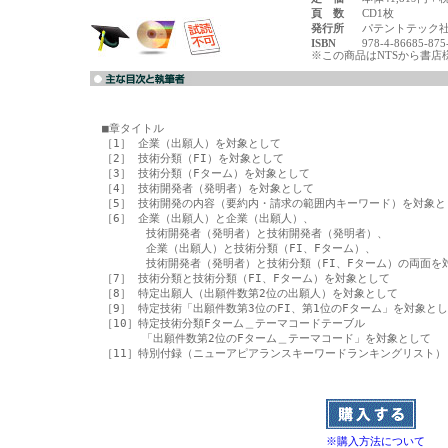
頁 数
CD1枚
発行所
パテントテック
ISBN
978-4-86685-875
※この商品はNTSから書店
■章タイトル

［1］ 企業（出願人）を対象として

［2］ 技術分類（FI）を対象として

［3］ 技術分類（Fターム）を対象として

［4］ 技術開発者（発明者）を対象として

［5］ 技術開発の内容（要約内・請求の範囲内キーワード）を対象とし
［6］ 企業（出願人）と企業（出願人）、

　　　　技術開発者（発明者）と技術開発者（発明者）、

　　　　企業（出願人）と技術分類（FI、Fターム）、

　　　　技術開発者（発明者）と技術分類（FI、Fターム）の両面を対
［7］ 技術分類と技術分類（FI、Fターム）を対象として

［8］ 特定出願人（出願件数第2位の出願人）を対象として

［9］ 特定技術「出願件数第3位のFI、第1位のFターム」を対象とし
［10］特定技術分類Fターム＿テーマコードテーブル

　　 　「出願件数第2位のFターム＿テーマコード」を対象として

［11］特別付録（ニューアピアランスキーワードランキングリスト）
※購入方法について