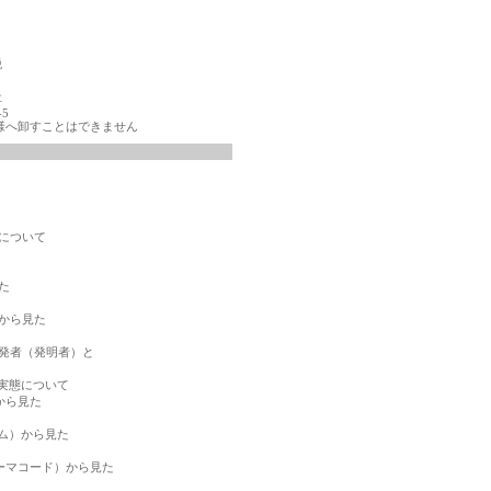
税
社
-5
様へ卸すことはできません
について



から見た

発者（発明者）と

実態について

ら見た

ム）から見た

マコード）から見た
