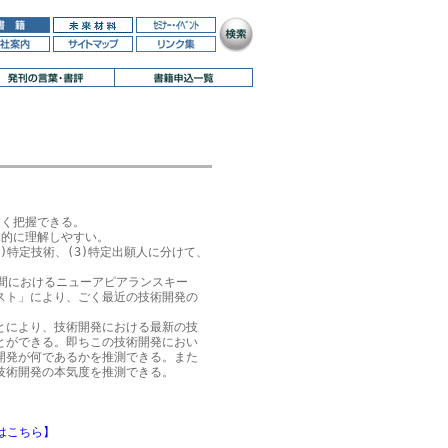
く把握できる。

的に理解しやすい。

2)特定技術、(3)特定出願人に分けて、

間におけるニューアピアランスキー

スト」により、ごく最近の技術開発の

とにより、技術開発における最新の技

とができる。即ちこの技術開発におい

開発が何であるかを推測できる。また

版はこちら】