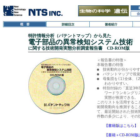
特許情報分析（パテントマップ）から見た
電子部品の異常検知システム技術
に関する技術開発実態分析調査報告書 CD-ROM版
＜報告書の特徴＞

本報告書の特徴

●　技術動向が分かりやす
●　パテントマップで視覚
●　母集団を(1)全体、(
　　わかりやすい。

●　特別付録の「直近3年
　　ワードランキングリ
　　実態が推測できる。

このリストを活用するこ
術開発動向を推測するこ
て、最近開始された技術
【書籍版はこちら】
【書籍＋CD-ROM