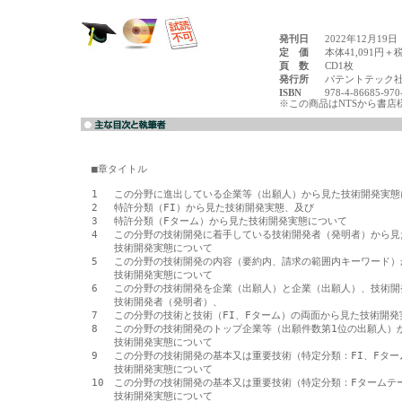
発刊日
2022年12月19日
定 価
本体41,091円＋
頁 数
CD1枚
発行所
パテントテック
ISBN
978-4-86685-970
※この商品はNTSから書店
■章タイトル

1　 この分野に進出している企業等（出願人）から見た技術開発実態
2　 特許分類（FI）から見た技術開発実態、及び

3　 特許分類（Fターム）から見た技術開発実態について

4　 この分野の技術開発に着手している技術開発者（発明者）から見た
 　 技術開発実態について

5　 この分野の技術開発の内容（要約内、請求の範囲内キーワード）
　  技術開発実態について

6　 この分野の技術開発を企業（出願人）と企業（出願人）、技術開
　  技術開発者（発明者）、

7　 この分野の技術と技術（FI、Fターム）の両面から見た技術開発
8　 この分野の技術開発のトップ企業等（出願件数第1位の出願人）か
　  技術開発実態について

9　 この分野の技術開発の基本又は重要技術（特定分類：FI、Fター
　  技術開発実態について

10　この分野の技術開発の基本又は重要技術（特定分類：Fタームテー
 　 技術開発実態について
