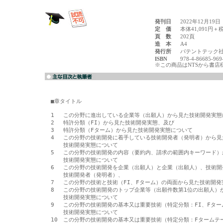
発刊日
2022年12月19日
定 価
本体41,091円＋
頁 数
202頁
造 本
A4
発行所
パテントテック
ISBN
978-4-86685-969
※この商品はNTSから書店
■章タイトル

1　 この分野に進出している企業等（出願人）から見た技術開発実態
2　 特許分類（FI）から見た技術開発実態、及び

3　 特許分類（Fターム）から見た技術開発実態について

4　 この分野の技術開発に着手している技術開発者（発明者）から見た
 　 技術開発実態について

5　 この分野の技術開発の内容（要約内、請求の範囲内キーワード）
　  技術開発実態について

6　 この分野の技術開発を企業（出願人）と企業（出願人）、技術開
　  技術開発者（発明者）、

7　 この分野の技術と技術（FI、Fターム）の両面から見た技術開発
8　 この分野の技術開発のトップ企業等（出願件数第1位の出願人）か
　  技術開発実態について

9　 この分野の技術開発の基本又は重要技術（特定分類：FI、Fター
　  技術開発実態について

10　この分野の技術開発の基本又は重要技術（特定分類：Fタームテー