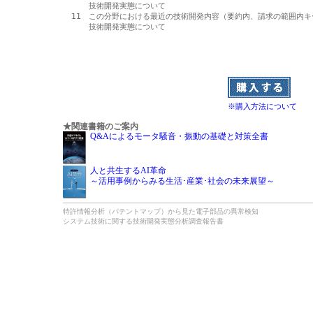
 　 技術開発実態について

11　この分野における最近の技術開発内容（要約内、請求の範囲内キ
 　 技術開発実態について

※購入方法について
★関連書籍のご案内
Q&Aによるモータ騒音・振動の基礎と対策全書
人と共生するAI革命
～活用事例からみる生活･産業･社会の未来展望～
特許情報分析（パテントマップ）から見た電子部品の異常検知
システム技術に関する技術開発実態分析調査報告書