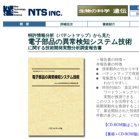
特許情報分析（パテントマップ）から見た
電子部品の異常検知システム技術
に関する技術開発実態分析調査報告書
＜報告書の特徴＞

本報告書の特徴

●　技術動向が分かりやす
●　パテントマップで視覚
●　母集団を(1)全体、(
　　わかりやすい。

●　特別付録の「直近3年
　　ワードランキングリ
　　実態が推測できる。

このリストを活用するこ
術開発動向を推測するこ
て、最近開始された技術
【CD-ROM版はこち
【書籍＋CD-ROM