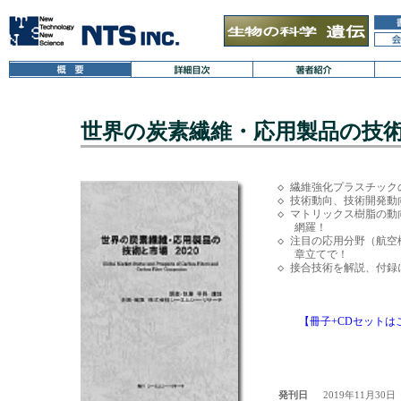
世界の炭素繊維・応用製品の技術と
◇ 繊維強化プラスチック
◇ 技術動向、技術開発動
◇ マトリックス樹脂の動向
　 網羅！

◇ 注目の応用分野（航空
　 章立てで！

◇ 接合技術を解説、付録
【冊子+CDセットは
発刊日
2019年11月30日