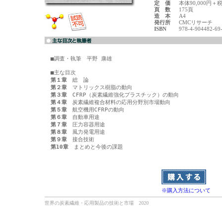
定 価
本体90,000円＋
頁 数
175頁
造 本
A4
発行所
CMCリサーチ
ISBN
978-4-904482-69
■調査・執筆　平野 康雄

第１章
第２章
第３章
第４章
第５章
第６章
第７章
第８章
第９章
第10章
　まとめと今後の課題

※購入方法について
世界の炭素繊維・応用製品の技術と市場 2020