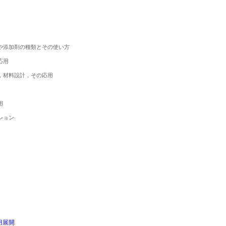
添加剤の種類とその使い方

用

材料設計，その応用



ョン

用展開