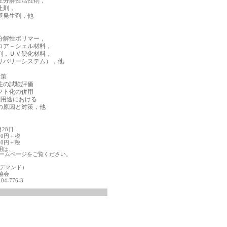
分解性活性剤，

剤，

発生剤，他



解性ポリマー，

ア－シェル材料，

，ＵＶ硬化材料，

バリーシステム），他

策

の試験評価

ト化の併用

用途における

月28日
00円＋税
00円＋税
用は、
ムページをご覧ください。
ンデマンド）
協会
104-776-3