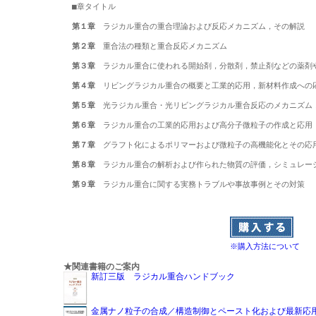
■章タイトル

第１章
　ラジカル重合の重合理論および反応メカニズム，その解説

第２章
　重合法の種類と重合反応メカニズム

第３章
　ラジカル重合に使われる開始剤，分散剤，禁止剤などの薬剤や
第４章
　リビングラジカル重合の概要と工業的応用，新材料作成への応
第５章
　光ラジカル重合・光リビングラジカル重合反応のメカニズム，
第６章
　ラジカル重合の工業的応用および高分子微粒子の作成と応用

第７章
　グラフト化によるポリマーおよび微粒子の高機能化とその応用
第８章
　ラジカル重合の解析および作られた物質の評価，シミュレーシ
第９章
　ラジカル重合に関する実務トラブルや事故事例とその対策

※購入方法について
★関連書籍のご案内
新訂三版 ラジカル重合ハンドブック
金属ナノ粒子の合成／構造制御とペースト化および最新応