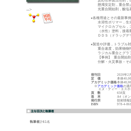
　　反応性界面活性剤，生
　　懸濁安定剤，重合禁止
-->
　　光重合開始剤，酸塩基
★各種用途とその最新事例
　　水溶性ポリマー，生分
　　マイクロカプセル，コ
　　（水性）塗料，接着剤
　　ＤＤＳ（ドラッグデリ
★製造や評価，トラブル対
　　重合速度，効果物物性
　　ラジカル重合とグラフ
　　【事例】 重合開始剤
発刊日
2020年2
定 価
本体40,0
アカデミック価格
本体48,0
※
アカデミック価格
の適
エヌ・ティー・エスホー
頁 数
658頁
造 本
A4（オ
発行所
技術情報
ISBN
978-4-86
執筆者
計61名
