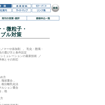
ー・微粒子・
ラブル対策
モノマーや添加剤 ， 乳化・懸濁・

の選び方と条件設定

シミュレーションの最新技術 ／ 

例とその対応

め方

塊状重合，

相分離乳化法

ルション重合

，他

方


