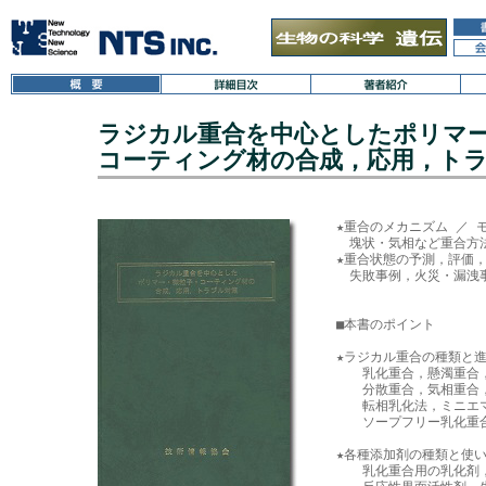
ラジカル重合を中心としたポリマ
コーティング材の合成，応用，ト
★重合のメカニズム ／ 
　塊状・気相など重合方法
★重合状態の予測，評価，
　失敗事例，火災・漏洩事
■本書のポイント

★ラジカル重合の種類と進
　　乳化重合，懸濁重合，
　　分散重合，気相重合，
　　転相乳化法，ミニエマ
　　ソープフリー乳化重合
★各種添加剤の種類と使い
　　乳化重合用の乳化剤，