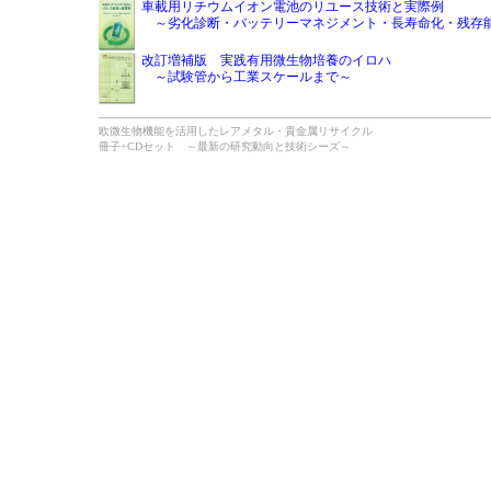
車載用リチウムイオン電池のリユース技術と実際例
～劣化診断・バッテリーマネジメント・長寿命化・残存
改訂増補版 実践有用微生物培養のイロハ
～試験管から工業スケールまで～
欧微生物機能を活用したレアメタル・貴金属リサイクル
冊子+CDセット ～最新の研究動向と技術シーズ～