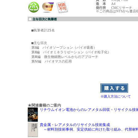
造 本
A4
発行所
CMCリサーチ
※この商品はNTSから書店
■執筆者計25名

■主な目次

第Ⅰ編　バイオソープション（バイオ吸着）

第Ⅱ編　バイオミネラリゼーション（バイオ粒子化）

第Ⅲ編　微生物細胞レベルからのアプローチ

第Ⅳ編　バイオマスの応用

※購入方法について
★関連書籍のご案内
リチウムイオン電池からのレアメタル回収・リサイクル技
貴金属・レアメタルのリサイクル技術集成
～材料別技術事例、安定供給に向けた取り組み、代替材