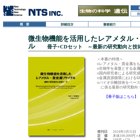
微生物機能を活用したレアメタル
ル
冊子+CDセット ～最新の研究動向と技
＜本書の特徴＞

◇レアメタル・貴金属をも
◇生物学を基盤とする金属
◇国内研究者による研究成
◇金属資源循環におけるG
◇バイオ分離技術をベース
【冊子版はこちら】
発刊日
2024年3月31日
定 価
本体100,000円＋
頁 数
198頁＋CD