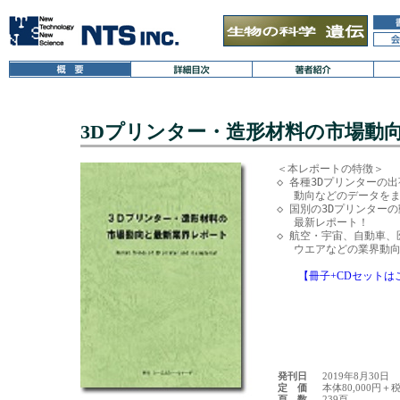
3Dプリンター・造形材料の市場動
＜本レポートの特徴＞

◇ 各種3Dプリンターの
　 動向などのデータをま
◇ 国別の3Dプリンター
　 最新レポート！

◇ 航空・宇宙、自動車、
　 ウエアなどの業界動向
【冊子+CDセットは
発刊日
2019年8月30日
定 価
本体80,000円＋
頁 数
239頁