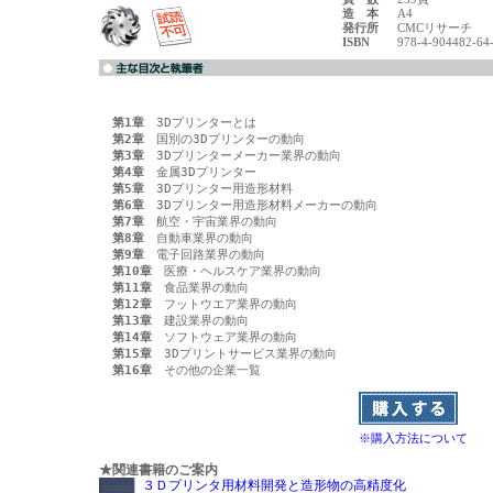
造 本
A4
発行所
CMCリサーチ
ISBN
978-4-904482-64
第1章
第2章
第3章
第4章
第5章
第6章
第7章
第8章
第9章
第10章
第11章
第12章
第13章
第14章
第15章
第16章
※購入方法について
★関連書籍のご案内
３Ｄプリンタ用材料開発と造形物の高精度化