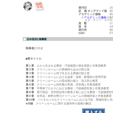
発刊日
2
定 価 オンデマンド版
本
アカデミック価格
本
※
アカデミック価格
の適
エヌ・ティー・エスホー
頁 数
5
造 本
A
発行所
技
ISBN
97
執筆者
計55名

■章タイトル
第１章
第２章
第３章
第４章
第５章
第６章
第７章
第８章
第９章
第10章
◆付録