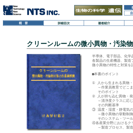
クリーンルームの微小異物・汚染物
半導体、電子部品、化学
各製品の生産機器、製造プ
微小異物の特性と対策を詳
■本書のポイント

① 人から生まれる異物・
　 ～作業員教育でどこま
　 そのポイント

② 人が持ち込む異物・発
　 ～清浄度クラスに応じ
　 その判断基準

③ 温度・湿度・静電気の
　 ～微小異物の挙動制御
　 そのシステム・ツール
④各産業分野におけるクリ
　 ～製造プロセス、製造