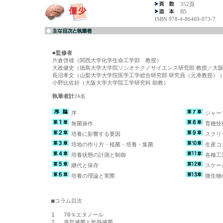
352頁
B5
ISBN 978-4-86469-073-7
■監修者
片倉啓雄（関西大学化学生命工学部 教授）
大政健史（徳島大学大学院ソシオテクノサイエンス研究部 教授／大
長沼孝文（山梨大学大学院医学工学総合研究部 研究員（元准教授） 
小野比佐好（大阪大学大学院工学研究科 助教）
執筆者計
24名
序
ジャー
無菌操作
育種技
培養に影響する要因
スクリ
培地の作り方・植菌・培養・集菌
生産コ
培養状態の計測と制御
各種工
継代と保存
スケー
培養の理論と実際
微生物
　■コラム目次　

　1　 70％エタノール

　2　 蒸気滅菌と乾熱滅菌
