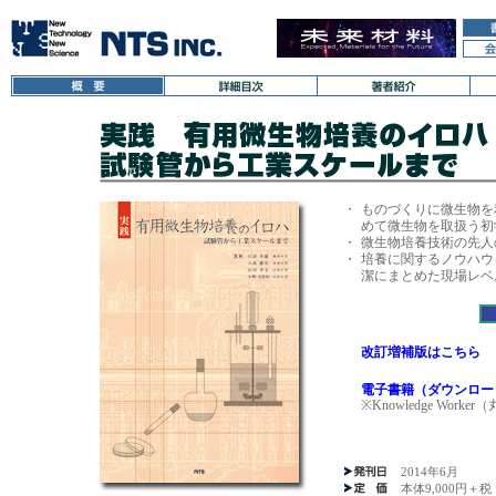
・
ものづくりに微生物を
めて微生物を取扱う初
・
微生物培養技術の先人
・
培養に関するノウハウ
潔にまとめた現場レベ
改訂増補版はこちら
電子書籍（ダウンロー
※Knowledge Wor
2014年6月
本体9,000円＋税