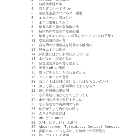
　3　 無菌性保証水準

　4　 蓋を置くか手で持つか

　5　 液状医薬品のフィルター濾過

　6　 エタノールに引火した！

　7　 まずは培養してみよう

　8　 培養温度と膜の脂肪酸組成

　9　 極限条件で生育する微生物

　10　培養は止められない―植菌とサンプリングは手早く

　11　培地組成の調べ方

　12　自分用の培地組成を開発する醍醐味

　13　酵母エキスの製法

　14　試薬瓶には少し多めに入っている

　15　水が先か，試薬が先か

　16　超音波洗浄器を賢く使おう

　17　温度とpH の関係

　18　酸（アルカリ）を入れ過ぎたら

　19　アルミホイルの意味

　20　コンタミは絶対に避けなければならないのか？

　21　激しく振るほど酸素供給はよくなる？

　22　遠心分離機の事故例

　23　寒天培地に泡ができてしまったら

　24　未使用の培地を保存するには

　25　寒天培地での長期間の培養

　26　焦点がうまく合わない時は

　27　大きさを測るには

　28　OD とOD unit

　29　3/4，2/3，1/2 の法則

　30　Absorbance, Turbidity, Optical Density

　31　炭酸カルシウムを添加した培地での濁度測定

　32　酸・アルカリの滅菌
