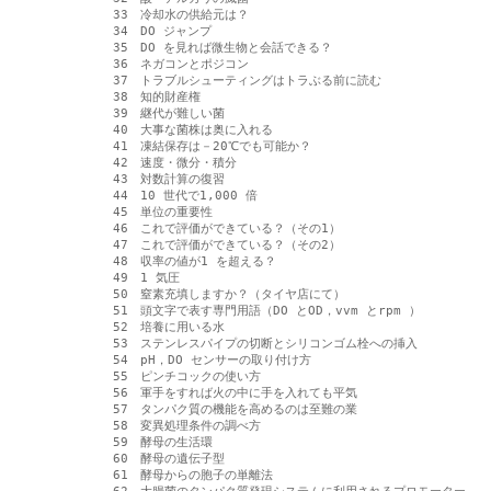
　33　冷却水の供給元は？

　34　DO ジャンプ

　35　DO を見れば微生物と会話できる？

　36　ネガコンとポジコン

　37　トラブルシューティングはトラぶる前に読む

　38　知的財産権

　39　継代が難しい菌

　40　大事な菌株は奥に入れる

　41　凍結保存は－20℃でも可能か？

　42　速度・微分・積分

　43　対数計算の復習

　44　10 世代で1,000 倍

　45　単位の重要性

　46　これで評価ができている？（その1）

　47　これで評価ができている？（その2）

　48　収率の値が1 を超える？

　49　1 気圧

　50　窒素充填しますか？（タイヤ店にて）

　51　頭文字で表す専門用語（DO とOD，vvm とrpm ）

　52　培養に用いる水

　53　ステンレスパイプの切断とシリコンゴム栓への挿入

　54　pH，DO センサーの取り付け方

　55　ピンチコックの使い方

　56　軍手をすれば火の中に手を入れても平気

　57　タンパク質の機能を高めるのは至難の業

　58　変異処理条件の調べ方

　59　酵母の生活環

　60　酵母の遺伝子型

　61　酵母からの胞子の単離法
