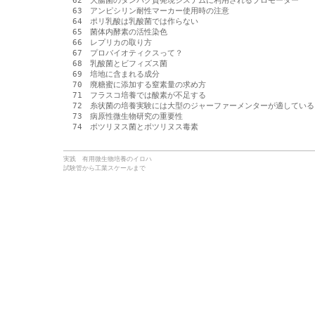
　62　大腸菌のタンパク質発現システムに利用されるプロモーター

　63　アンピシリン耐性マーカー使用時の注意

　64　ポリ乳酸は乳酸菌では作らない

　65　菌体内酵素の活性染色

　66　レプリカの取り方

　67　プロバイオティクスって？

　68　乳酸菌とビフィズス菌

　69　培地に含まれる成分

　70　廃糖蜜に添加する窒素量の求め方

　71　フラスコ培養では酸素が不足する

　72　糸状菌の培養実験には大型のジャーファーメンターが適している

　73　病原性微生物研究の重要性

実践 有用微生物培養のイロハ
試験管から工業スケールまで