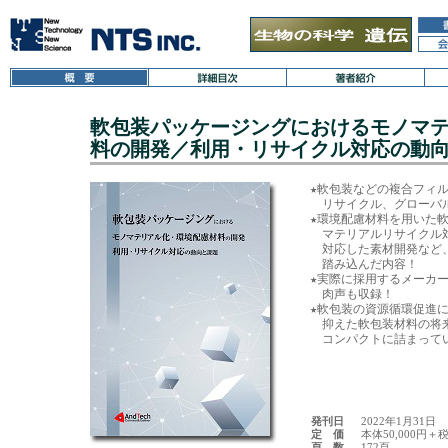
軟包装パッケージングにおけるモノマ
料の開発／利用・リサイクル対応の動
★軟包装などの複合フィル
　リサイクル、グローバ
★環境配慮材料を用いた軟
　マテリアルリサイクル
　対応した素材開発など
　踏み込んだ内容！

★実際に採用するメーカー
　肉声も収録！

★軟包装の資源循環促進に
　抑えた軟包装材料の将
発刊日
2022年1月31日
定 価
本体50,000円＋
頁 数
172頁