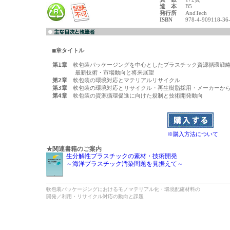
造 本
B5
発行所
AndTech
ISBN
978-4-909118-36
■章タイトル
第1章
　軟包装パッケージングを中心としたプラスチック資源循環戦略
第2章
第3章
第4章
　軟包装の資源循環促進に向けた規制と技術開発動向

※購入方法について
★関連書籍のご案内
生分解性プラスチックの素材・技術開発
～海洋プラスチック汚染問題を見据えて～
軟包装パッケージングにおけるモノマテリアル化・環境配慮材料の
開発／利用・リサイクル対応の動向と課題