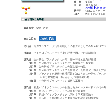
頁 数
366頁
造 本
冊子版 B5／
PDF版【CD o
発行所
(株)エヌ・ティ
ISBN
978-4-86043-623
■監修者
　望月 政嗣

ためし読み
■主な目次
序 論
　海洋プラスチック汚染問題とその解決策としての生分解性プラ
第1編
　マイクロプラスチック汚染の現状と国内外の規制動向

第2編
　生分解性プラスチックの分類，基本特性と生分解機構

第1章
　生分解性プラスチックの生分解機構と分解挙動

第2章
　生分解性プラスチックの分類と基本特性

第3章
　生分解性プラスチックの高性能化・高機能化・複合化技術
第4章
　プラスチック廃棄物処理問題を踏まえた生分解性プラスチ
　　　　　　用途分野別材料・製品設計と市場開発動向

第5章
　生分解性プラスチックの成形加工技術

第3編
　新規バイオプラスチックの創製とセルロース系材料その他の最
第1章
　新規バイオプラスチックの事業化最前線

第2章
　新規バイオプラスチックに関する研究開発動向

第3章
　セルロース系材料やその他複合材料の最新開発動向
