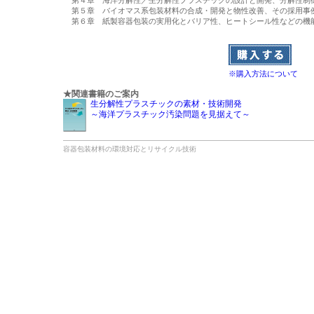
第４章　海洋分解性／生分解性プラスチックの設計と開発、分解性制御
第５章　バイオマス系包装材料の合成・開発と物性改善、その採用事例
第６章　紙製容器包装の実用化とバリア性、ヒートシール性などの機能
※購入方法について
★関連書籍のご案内
生分解性プラスチックの素材・技術開発
～海洋プラスチック汚染問題を見据えて～
容器包装材料の環境対応とリサイクル技術