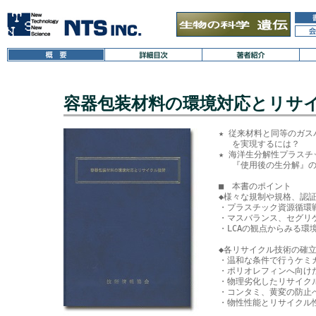
容器包装材料の環境対応とリサ
★ 従来材料と同等のガス
　 を実現するには？

★ 海洋生分解性プラスチ
　 『使用後の生分解』の
■　本書のポイント

◆様々な規制や規格、認証
・プラスチック資源循環戦
・マスバランス、セグリゲ
・LCAの観点からみる環
◆各リサイクル技術の確立◆
・温和な条件で行うケミカ
・ポリオレフィンへ向けた
・物理劣化したリサイクル
・コンタミ、黄変の防止へ
・物性性能とリサイクル性