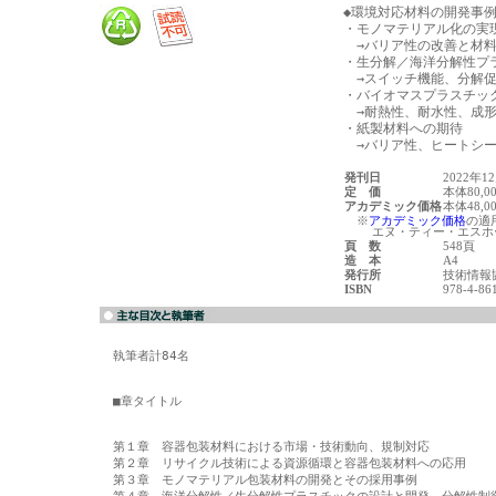
◆環境対応材料の開発事例◆
・モノマテリアル化の実現
　→バリア性の改善と材料
・生分解／海洋分解性プラ
　→スイッチ機能、分解促
・バイオマスプラスチック
　→耐熱性、耐水性、成形
・紙製材料への期待

発刊日
2022年1
定 価
本体80,0
アカデミック価格
本体48,0
※
アカデミック価格
の適
エヌ・ティー・エスホー
頁 数
548頁
造 本
A4
発行所
技術情報
ISBN
978-4-86
執筆者計84名

■章タイトル

第１章　容器包装材料における市場・技術動向、規制対応

第２章　リサイクル技術による資源循環と容器包装材料への応用

第３章　モノマテリアル包装材料の開発とその採用事例
