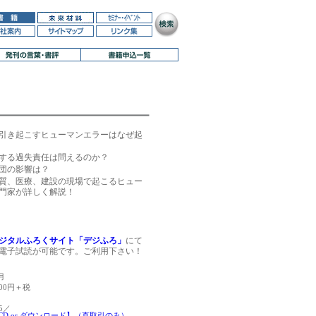
引き起こすヒューマンエラーはなぜ起
する過失責任は問えるのか？
団の影響は？
質、医療、建設の現場で起こるヒュー
門家が詳しく解説！
デジタルふろくサイト「デジふろ」
にて
電子試読が可能です。ご利用下さい！
月
000円＋税
5／
【CD or ダウンロード】（直取引のみ）