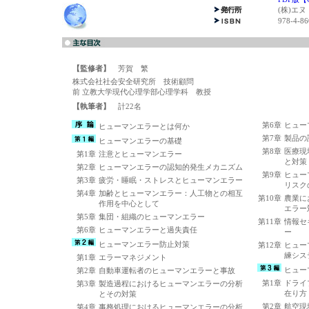
(株)エ
978-4-86
【監修者】
芳賀 繁
株式会社社会安全研究所 技術顧問
前 立教大学現代心理学部心理学科 教授
【執筆者】
計22名
第6章
ヒュー
ヒューマンエラーとは何か
第7章
製品の
ヒューマンエラーの基礎
第8章
医療現
第1章
注意とヒューマンエラー
と対策
第2章
ヒューマンエラーの認知的発生メカニズム
第9章
ヒュー
第3章
疲労・睡眠・ストレスとヒューマンエラー
リスク
第4章
加齢とヒューマンエラー：人工物との相互
第10章
農業に
作用を中心として
エラー
第5章
集団・組織のヒューマンエラー
第11章
情報セ
第6章
ヒューマンエラーと過失責任
ー
ヒューマンエラー防止対策
第12章
ヒュー
練シス
第1章
エラーマネジメント
ヒュー
第2章
自動車運転者のヒューマンエラーと事故
第1章
ドライ
第3章
製造過程におけるヒューマンエラーの分析
在り方
とその対策
第2章
航空現
第4章
事務処理におけるヒューマンエラーの分析