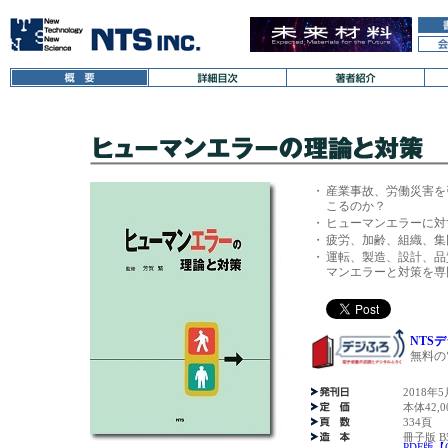
・
産業事故、労働災害を
こるのか？
・
ヒューマンエラーに対
・
疲労、加齢、組織、集
・
運転、製造、設計、品
マンエラーと対策を専
NTS
無料の
2018年5
本体42,
334頁
冊子版 B
PDF版