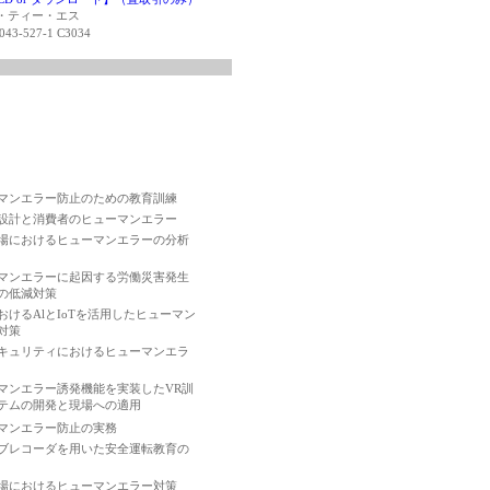
ヌ・ティー・エス
043-527-1 C3034
マンエラー防止のための教育訓練
設計と消費者のヒューマンエラー
場におけるヒューマンエラーの分析
マンエラーに起因する労働災害発生
の低減対策
おけるAlとIoTを活用したヒューマン
対策
キュリティにおけるヒューマンエラ
マンエラー誘発機能を実装したVR訓
テムの開発と現場への適用
マンエラー防止の実務
ブレコーダを用いた安全運転教育の
場におけるヒューマンエラー対策