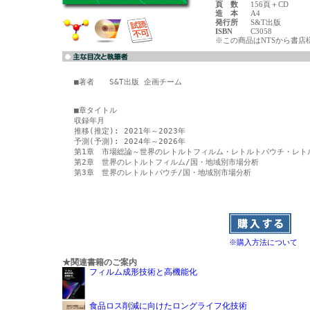
頁 数
156頁＋CD
造 本
A4
発行所
S&T出版
ISBN
C3058
※この商品はNTSから書店
■著者　　S&T出版 企画チーム

■章タイトル

収録年月

推移(推定): 2021年～2023年

予測(予測): 2024年～2026年

第1章　市場総論～世界のレトルトフィルム・レトルトパウチ・レトル
第2章　世界のレトルトフィルム/国・地域別市場分析

第3章　世界のレトルトパウチ/国・地域別市場分析

※購入方法について
★関連書籍のご案内
フィルム成形技術と高機能化
食品ロス削減に向けたロングライフ化技術